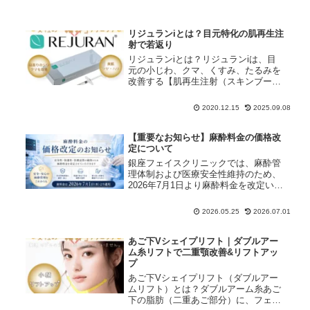
リジュランiとは？目元特化の肌再生注
射で若返り
リジュランiとは？リジュランiは、目
元の小じわ、クマ、くすみ、たるみを
改善する【肌再生注射（スキンブース
ト注射）】です。サーモンのDNAから
抽出したポリヌクレオチド（PN）を
2020.12.15
2025.09.08
主成分とし、肌の自然治癒力を高めて
ハリ・弾力を取り戻します。「サー...
【重要なお知らせ】麻酔料金の価格改
定について
銀座フェイスクリニックでは、麻酔管
理体制および医療安全性維持のため、
2026年7月1日より麻酔料金を改定いた
します。静脈麻酔・全身麻酔の新料
金、適用時期、旧料金適用条件につい
2026.05.25
2026.07.01
てご案内いたします。
あご下Vシェイプリフト｜ダブルアー
ム糸リフトで二重顎改善&リフトアッ
プ
あご下Vシェイプリフト（ダブルアー
ムリフト）とは？ダブルアーム糸あご
下の脂肪（二重あご部分）に、フェイ