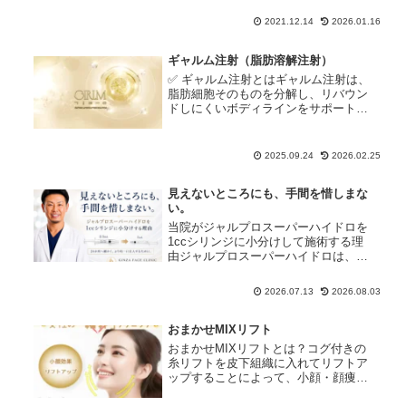
スラインに沿って吸収性のダブルアー
ム糸（バイニードル針）を入れて、二
2021.12.14
2026.01.16
重顎の改善およびフェイスラインをリ
フトアップします。ご自分の親指を二
重...
ギャルム注射（脂肪溶解注射）
✅ ギャルム注射とはギャルム注射は、
脂肪細胞そのものを分解し、リバウン
ドしにくいボディラインをサポートす
る最新の脂肪溶解注射です。メスを使
わず短時間で施術が完了するため、ダ
ウンタイムを最小限に抑えながら、顔
2025.09.24
2026.02.25
や体の部分痩せを目指す方に選ばれ
て...
見えないところにも、手間を惜しまな
い。
当院がジャルプロスーパーハイドロを
1ccシリンジに小分けして施術する理
由ジャルプロスーパーハイドロは、
2.5cc入りの既製シリンジで供給され
ています。そのため、多くのクリニッ
2026.07.13
2026.08.03
クでは、既製シリンジのまま施術を行
っています。一方、当院では、患者...
おまかせMIXリフト
おまかせMIXリフトとは？コグ付きの
糸リフトを皮下組織に入れてリフトア
ップすることによって、小顔・顔痩せ
効果たるみ改善ツヤやハリの改善など