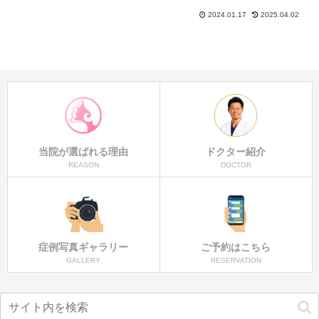
が期待できます。おまかせMIXリフト
は、現在の状態やご希望に合わせて、
2024.01.17
2025.04.02
ドクターが糸の種類やデザインなど...
当院が選ばれる理由
ドクター紹介
REASON
DOCTOR
症例写真ギャラリー
ご予約はこちら
GALLERY
RESERVATION