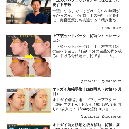
一流のプロフェッショナルになるまでに
ブログ
要する年数
一流になるまでにはどれくらいの時間が
かかるのか。パイロットの飛行時間を例
に、美容医療にも共通する「積み重ね」
と「安心感」について、実体験を交えて
2026.05.02
わかりやすく解説します。
上下顎セットバック｜術前シミュレーシ
コラム
ョン
上下顎セットバックは、上下左右の4番目
の歯を抜歯し、前歯6本分の歯茎の骨を後
ろに下げる骨格矯正手術です。この手術
は、口ゴボ（口元の前突感）や出っ歯が
お悩みで、骨格から改善したい方にとっ
て有効な選択肢となります。ただし、セ
ットバック手術は一度...
2020.04.14
2025.05.27
オトガイ短縮手術｜症例写真（術後1ヶ月
ブログ
目）
オトガイ短縮手術｜ビフォーアフター
【施術内容】■オトガイ形成（逆V字骨切
り/中抜きにより8mm短縮）■ジョールフ
ァット除去■頬と顎下の脂肪吸引■糸リフ
2022.05.11
2025.05.05
ト（MINT LIFT II mini S Flex）6本ビフォ
ーアフター（1ヶ月後）院長...
オトガイ前方移動と後方移動、術後に唇
クイズ