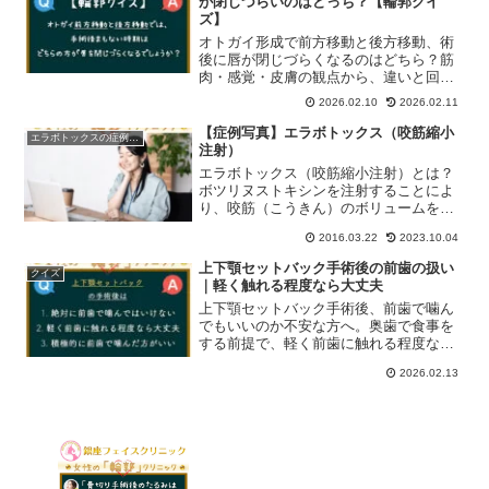
が閉じづらいのはどっち？【輪郭クイ
ズ】
オトガイ形成で前方移動と後方移動、術
後に唇が閉じづらくなるのはどちら？筋
肉・感覚・皮膚の観点から、違いと回復
の仕組みを専門医が解説します。
2026.02.10
2026.02.11
【症例写真】エラボトックス（咬筋縮小
エラボトックスの症例写真
注射）
エラボトックス（咬筋縮小注射）とは？
ボツリヌストキシンを注射することによ
り、咬筋（こうきん）のボリュームを減
らす施術です。主に正面から見たときの
2016.03.22
2023.10.04
お顔をシャープにする効果を期待できま
す。しっかり咬筋の位置と深さを見極め
上下顎セットバック手術後の前歯の扱い
クイズ
てから注射しないと、効果...
｜軽く触れる程度なら大丈夫
上下顎セットバック手術後、前歯で噛ん
でもいいのか不安な方へ。奥歯で食事を
する前提で、軽く前歯に触れる程度なら
問題ない理由や注意点を、骨癒合や
2026.02.13
stress shieldingの観点からわかりやすく
解説します。