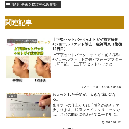
骨削り手術を検討中の患者様へ
関連記事
上下顎セットバック+オトガイ前方移動
セットバックの症例写真
+ジョールファット除去｜症例写真（術後
12日目）
上下顎セットバック＋オトガイ前方移動
+ジョールファット除去ビフォーアフター
（12日後）【上下顎セットバックと
は？】上下左右の4番目の歯を抜いてスペ
ースを作り、前歯6本分の歯茎の骨を後ろ
に下げる手術です。これにより、出っ歯
や口元の突出感を改善...
2021.08.09
2025.05.06
ちょっとした手間が、大きな違いにな
ブログ
る。
糸リフトの仕上がりは「挿入の深さ」で
決まります。銀座フェイスクリニックで
は、お顔の曲線に合わせてニードルにわ
ずかなカーブをつける独自の工夫を行っ
2026.02.12
ています。均一な深さで糸を入れ、違和
感の少ない自然な引き上げを目指す当院