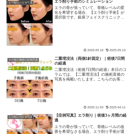
エラ削り手術のシミュレーション
エラ削りの症例写真
のこだわりをご紹介します。
エラの骨が張っていて、骨格レベルの変
化を希望する場合、【エラ削り手術】が
選択肢です。銀座フェイスクリニックで
は、手術前に【シミュレーション】を行
います。シミュレーションとは、検査デ
ータ（CT・3D骨格模型）をもとに、エラ
削り手術の「ビフォー...
2020.05.10
2025.05.13
二重埋没法（両側1針固定）｜術後7日間
その他の施術の症例写真
の経過
二重埋没法（術後7日間の経過）本日のコ
ラムでは、【二重埋没法】の施術直後の
写真を掲載いたします。こちらのお客様
は【両側1針固定】で施術しました。その
後（15日後まで）の経過はこちら二重埋
没法の施術費用（両側１針固定）所要時
間約15分麻酔方法...
2020.11.03
2025.04.11
【症例写真】エラ削り｜術後3ヶ月間の経
エラ削りの症例写真
過
エラの骨が張っていて、骨格レベルの改
善を希望なさる場合、エラ削り手術が選