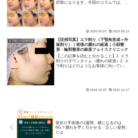
択肢になります。今回のコラムでは、エ
ラ削り手術のビフォーアフターと、術後3
ヶ月間の経過写真（ダウンタイム）を掲
載しました。エラ削りを検討中の患者様
のご参考になれば幸いで...
2020.05.07
2025.05.12
【症例写真】エラ削り（下顎角形成＋外
エラ削りの症例写真
板削り）｜術後の腫れの経過｜小顔整
形・輪郭整形の銀座フェイスクリニック
【この記事を読むと分かること】1. エラ
削りのダウンタイム（腫れの経過）2. エ
ラ削りはどのようなお客様に向いている
か。【症例写真】エラ削り｜下顎角形成
＋外板削り｜術後２ヶ月目さて、本日は
「エラ削り手術」の症例写真をご覧いた
だきます。エラ削...
2016.10.25
2021.12.17
骨切り手術後の1週間、横になるのは
NG？腫れを早く引かせる「正しい姿勢」
とは