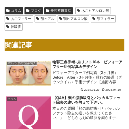
コラム
ブログ
美容整形裏話
あごヒアルロン酸
あごフィラー
顎ヒアル
顎ヒアルロン酸
顎フィラー
骨吸収
関連記事
輪郭三点手術+糸リフト10本｜ビフォーア
Vライン形成の症例写真
フター症例写真＆デザイン
ビフォーアフター症例写真（3ヶ月後）
Before→After（3ヶ月後）腫れの経過（ダ
ウンタイム）手術デザイン【施術内容】■
輪郭三点手術（①頬骨+②エラ+③オトガ
2024.01.29
2025.04.16
イの同時骨切り）■糸リフト10本輪郭三点
デザイン①頬骨：アーチインフラクチャ
【Q&A】頬の脂肪吸引とバッカルファッ
コラム
ー...
ト除去の違いを教えて下さい。
本日のご質問「頬の脂肪吸引とバッカル
ファット除去の違いを教えてくださ
い。」「どちらも顔の脂肪を減らす手術
ですが、位置や深さが異なります。」5つ
の脂肪除去手術があります。顔の脂肪除