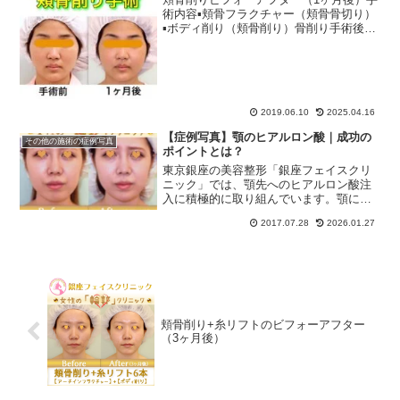
術内容▪︎頬骨フラクチャー（頬骨骨切り）
▪︎ボディ削り（頬骨削り）骨削り手術後の
腫れは2〜3日後にピークを迎え、その後
徐々に軽快します。 2週目で60%、1ヶ月
目で70%の改善が見られます。 その後、
3...
2019.06.10
2025.04.16
【症例写真】顎のヒアルロン酸｜成功の
その他の施術の症例写真
ポイントとは？
東京銀座の美容整形「銀座フェイスクリ
ニック」では、顎先へのヒアルロン酸注
入に積極的に取り組んでいます。顎にヒ
アルロン酸を注射すると、「横顔がきれ
2017.07.28
2026.01.27
いになる」「フェイスラインがすっきり
シャープになる」などのメリットがあり
ます。あごヒアルロン酸に...
頬骨削り+糸リフトのビフォーアフター
（3ヶ月後）