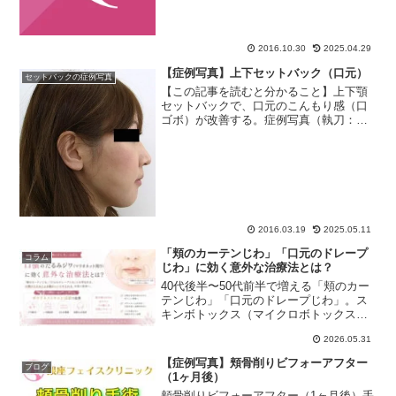
去手術は、脂肪を減らす部位により以下
の5つに分けられます。①メ...
2016.10.30
2025.04.29
【症例写真】上下セットバック（口元）
セットバックの症例写真
【この記事を読むと分かること】上下顎
セットバックで、口元のこんもり感（口
ゴボ）が改善する。症例写真（執刀：奥
田宗央Dr）【術式】上下セットバック
（ASO：anterior segmental osteotomy）
Before（術前）Afte...
2016.03.19
2025.05.11
「頬のカーテンじわ」「口元のドレープ
コラム
じわ」に効く意外な治療法とは？
40代後半〜50代前半で増える「頬のカー
テンじわ」「口元のドレープじわ」。ス
キンボトックス（マイクロボトックス）
による改善効果やメリット・デメリット
2026.05.31
について、銀座フェイスクリニック院
長・奥田宗央が解説します。
【症例写真】頬骨削りビフォーアフター
ブログ
（1ヶ月後）
頬骨削りビフォーアフター（1ヶ月後）手