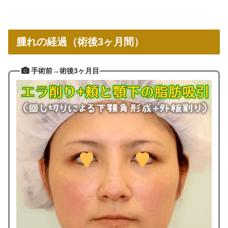
腫れの経過（術後3ヶ月間）
手術前→術後3ヶ月目