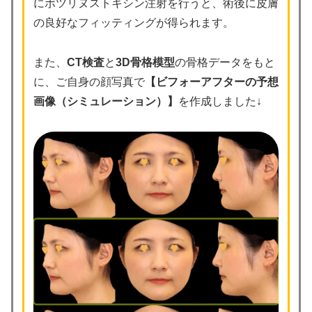
にボツリヌストキシン注射を行うと、術後に皮膚
の良好なフィッティングが得られます。
また、
CT検査
と
3D骨格模型
の骨格データをもと
に、ご自身の顔写真で
【ビフォーアフターの予想
画像（シミュレーション）】
を作成しました↓