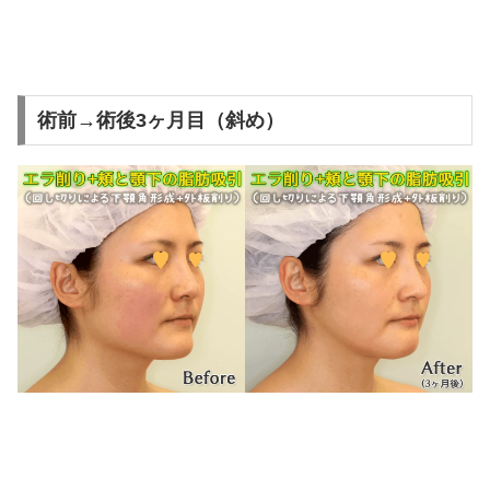
術前→術後3ヶ月目（斜め）