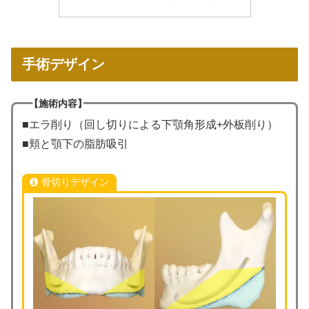
手術デザイン
【施術内容】
■エラ削り（回し切りによる下顎角形成+外板削り）
■頬と顎下の脂肪吸引
骨切りデザイン