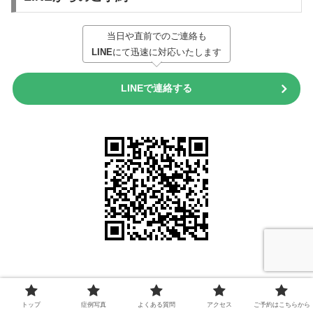
当日や直前でのご連絡も
LINE
にて迅速に対応いたします
LINEで連絡する
1. LINEアプリを開き、トーク画面上部の検索🔍バーに
トップ
症例写真
よくある質問
アクセス
ご予約はこちらから
「@ginzaface」
と入力してください。