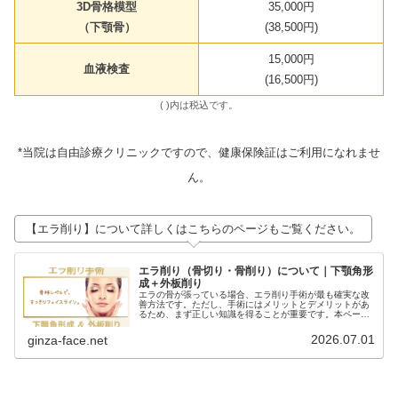
3D骨格模型
35,000円
（下顎骨）
(38,500円)
15,000円
血液検査
(16,500円)
( )内は税込です。
*当院は自由診療クリニックですので、健康保険証はご利用になれませ
ん。
【エラ削り】について詳しくはこちらのページもご覧ください。
エラ削り（骨切り・骨削り）について｜下顎角形
成＋外板削り
エラの骨が張っている場合、エラ削り手術が最も確実な改
善方法です。ただし、手術にはメリットとデメリットがあ
るため、まず正しい知識を得ることが重要です。本ページ
では、ビフォーアフター写真とともに、エラ削り手術の方
法、リスク、料金を詳しく説明しま...
2026.07.01
ginza-face.net