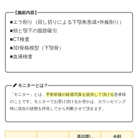
【施術内容】
■エラ削り（回し切りによる下顎角形成+外板削り）
■頬と顎下の脂肪吸引
■CT検査
■3D骨格模型（下顎骨）
■血液検査
モニターとは？
「モニター」とは、
手術前後の経過写真を提供して頂ける
患者様
のことです。モニターでお受け頂けるか否かは、カウンセリング
時に現在の状態を拝見してから判断させて頂きます。
黒目隠し
全顔