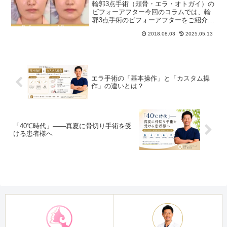
輪郭3点手術（頬骨・エラ・オトガイ）の
ビフォーアフター今回のコラムでは、輪
郭3点手術のビフォーアフターをご紹介し
ます。お悩み患者様は、頬骨と下顎骨
2018.08.03
2025.05.13
（エラからオトガイ）が張っていること
で、フェイスラインが男性的に見えるこ
とを気にされていました...
エラ手術の「基本操作」と「カスタム操
作」の違いとは？
「40℃時代」――真夏に骨切り手術を受
ける患者様へ