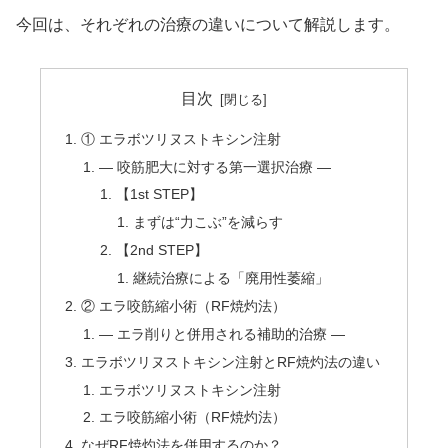
今回は、それぞれの治療の違いについて解説します。
目次
① エラボツリヌストキシン注射
― 咬筋肥大に対する第一選択治療 ―
【1st STEP】
まずは“力こぶ”を減らす
【2nd STEP】
継続治療による「廃用性萎縮」
② エラ咬筋縮小術（RF焼灼法）
― エラ削りと併用される補助的治療 ―
エラボツリヌストキシン注射とRF焼灼法の違い
エラボツリヌストキシン注射
エラ咬筋縮小術（RF焼灼法）
なぜRF焼灼法を併用するのか？