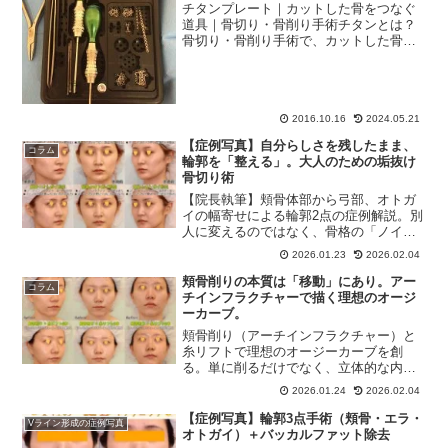
チタンプレート｜カットした骨をつなぐ
道具｜骨切り・骨削り手術チタンとは？
骨切り・骨削り手術で、カットした骨を
つなぐ際には、チタン製のプレート（留
め具）で固定します。チタン（独 Titan,
英 Titanium）は生体内での安定性がとて
も高...
2016.10.16
2024.05.21
【症例写真】自分らしさを残したまま、
コラム
輪郭を「整える」。大人のための垢抜け
骨切り術
【院長執筆】頬骨体部から弓部、オトガ
イの幅寄せによる輪郭2点の症例解説。別
人に変えるのではなく、骨格の「ノイ
ズ」をトリミングして自分らしさを残し
2026.01.23
2026.02.04
たまま整える。なぜ骨切りで肌まで綺麗
に見え、劇的に垢抜けるのか？その理由
頬骨削りの本質は「移動」にあり。アー
コラム
を奥田宗央院長が詳しく紐解きます。
チインフラクチャーで描く理想のオージ
ーカーブ。
頬骨削り（アーチインフラクチャー）と
糸リフトで理想のオージーカーブを創
る。単に削るだけでなく、立体的な内方
移動と「インターロッキング」による固
2026.01.24
2026.02.04
定法など、銀座フェイスクリニック奥田
宗央院長の熟練した技術とこだわりを症
【症例写真】輪郭3点手術（頬骨・エラ・
Vライン形成の症例写真
例写真とともに解説します。
オトガイ）＋バッカルファット除去