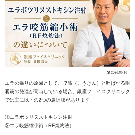
2026.05.16
エラの張りの原因として、咬筋（こうきん）と呼ばれる咀
嚼筋の発達が関与している場合、銀座フェイスクリニック
では主に以下の2つの選択肢があります。
①エラボツリヌストキシン注射
②エラ咬筋縮小術（RF焼灼法）