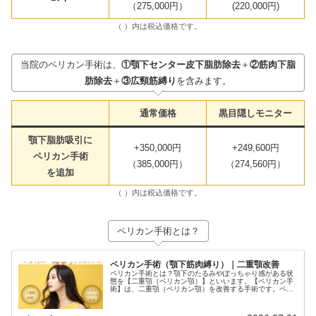
（275,000円）
(220,000円)
（ ）内は税込価格です。
当院のペリカン手術は、
①顎下センター皮下脂肪除去
＋
②筋肉下脂
肪除去
＋
③広頸筋縛り
を含みます。
通常価格
黒目隠しモニター
顎下脂肪吸引に
+350,000円
+249,600円
ペリカン手術
（385,000円）
（274,560円）
を追加
（ ）内は税込価格です。
ペリカン手術とは？
ペリカン手術（顎下筋肉縛り）｜二重顎改善
ペリカン手術とは？顎下のたるみやぽっちゃり感がある状
態を【二重顎（ペリカン顎）】といいます。【ペリカン手
術】は、二重顎（ペリカン顎）を改善する手術です。ペリ
カンリフト・二重顎手術・広頸筋縛り・顎下筋肉縛り・二
重顎筋肉縛り・コルセットリフト・...