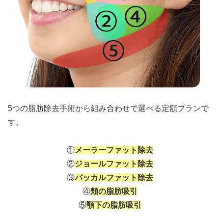
5つの脂肪除去手術から組み合わせで選べる定額プランで
す。
①
メーラーファット除去
②
ジョールファット除去
③
バッカルファット除去
④
頬の脂肪吸引
⑤
顎下の脂肪吸引