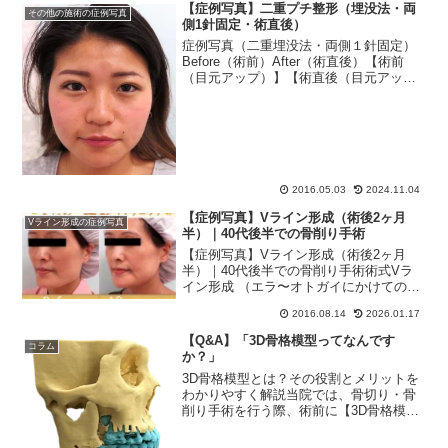
【症例写真】二重プチ整形（埋没法・両
その他の施術の症例写真
側1針固定・術直後）
症例写真（二重埋没法・両側１針固定）
Before（術前）After（術直後）【術前
（目元アップ）】【術直後（目元アッ
プ）】二重埋没法の施術費用（両側１針
固定）所要時間約15分麻酔方法点眼＋笑
気麻酔下記料金に含む通常価格78,000円
(85,...
2016.05.03
2024.11.04
【症例写真】Vライン形成（術後2ヶ月
Vライン形成の症例写真
半）｜40代後半での骨削り手術
【症例写真】Vライン形成（術後2ヶ月
半）｜40代後半での骨削り手術術式Vラ
イン形成 （エラ〜オトガイにかけての骨
削り手術）■ オトガイ削り（垂直骨切り
2016.08.14
2026.01.17
での中抜き10mm + オトガイ先端を6mm
後方へ移動）■ エラ削り（広範囲下顎角
【Q&A】「3D骨格模型ってなんです
コラム
形成・外...
か？」
3D骨格模型とは？その役割とメリットを
わかりやすく解説当院では、骨切り・骨
削り手術を行う際、術前に【3D骨格模
型】を作成します。ここでは、3D骨格模
型とは何か、その目的やメリットをわか