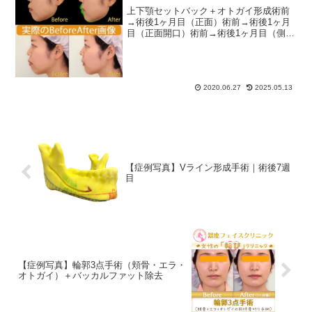
上下顎セットバック＋オトガイ形成術前
→術後1ヶ月目（正面）術前→術後1ヶ月
目（正面開口）術前→術後1ヶ月目（側
面）術前→術後1ヶ月目（斜め）術前シミ
ュレーション骨削り手術を検討する際
は、CT検査や3D骨格模型を用いた骨格デ
ータに基づき、【シ...
2020.06.27
2025.05.13
【症例写真】Vライン形成手術｜術後7週
目
【症例写真】輪郭3点手術（頬骨・エラ・
オトガイ）＋バッカルファット除去