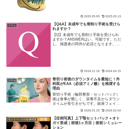
りやすく説明します。3D骨格模型とは？
3D骨格模型3D骨...
2020.05.05
2025.05.13
【Q&A】未成年でも骨削り手術を受けら
コラム
れますか？
【Q】未成年でも骨削り手術を受けられ
ますか？ANSWERはい、可能です。ただ
し、保護者の同伴が必須となります。未
成年でも骨削り手術を受けることは可能
です。ただし、骨（身長）の成長が止ま
ってからですので、個人差はあります
が、女性の場合、だいた...
2018.11.16
2024.04.15
骨切り術後のダウンタイムを最短に！外
コラム
科医がEAA（必須アミノ酸）を推奨する
理由
骨切り手術（輪郭整形・セットバック）
後は食事が難しく、栄養不足からダウン
タイムが長引きがちです。銀座フェイス
クリニック院長が、自身のオペ中にも愛
2026.01.25
2026.02.04
用する「EAA（必須アミノ酸）」を活用
した、科学的で効率的な術後リカバリー
【症例写真】上下顎セットバック＋オト
セットバックの症例写真
法を解説します。
ガイ形成｜術後1ヶ月目｜術前シミュレー
ション