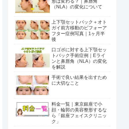
形は変わる？｜鼻唇角
（NLA）の変化について
上下顎セットバック＋オト
ガイ前方移動のビフォーア
フター症例写真｜1ヶ月半
後
口ゴボに対する上下顎セッ
トバック手術症例｜Eライ
ンと鼻唇角（NLA）の変化
を解説
手術で良い結果を出すため
に大切なこと
料金一覧｜東京銀座で小
顔・輪郭の美容整形するな
ら「銀座フェイスクリニッ
ク」