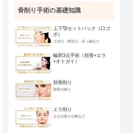
骨削り手術の基礎知識
上下顎セットバック（口ゴ
ボ）
ゴボ口・突出口・出っ歯など
輪郭3点手術（頬骨+エラ
+オトガイ）
頬骨削り
頬骨の張り
エラ削り
エラの張りや角など