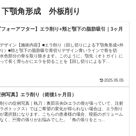
 下顎角形成 外板削り
ビフォーアフター】エラ削り+頬と顎下の脂肪吸引｜3ヶ月
デザイン【施術内容】■エラ削り（回し切りによる下顎角形成+外
り）■頬と顎下の脂肪吸引骨切りデザイン青いラインで骨を切
水色部分の骨を取り除きます。このように、顎先（オトガイ）に
って長く滑らかにエラを切ることを【回し切りによる下...
2025.05.05
症例写真】エラ削り（術後1ヶ月目）
削りの症例写真｜執刀：奥田宗央Drエラの骨が張っていて、注射
ラボトックス）ではご希望の変化が得られない場合は、エラ削り
が選択肢になります。こちらの患者様の場合、咬筋のボリューム
なく、骨の張りがお悩みでした。「角の張りをとっ...