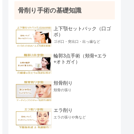
骨削り手術の基礎知識
上下顎セットバック（口ゴ
ボ）
ゴボ口・突出口・出っ歯など
輪郭3点手術（頬骨+エラ
+オトガイ）
頬骨削り
頬骨の張り
エラ削り
エラの張りや角など