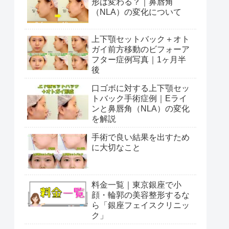
形は変わる？｜鼻唇角
（NLA）の変化について
上下顎セットバック＋オト
ガイ前方移動のビフォーア
フター症例写真｜1ヶ月半
後
口ゴボに対する上下顎セッ
トバック手術症例｜Eライ
ンと鼻唇角（NLA）の変化
を解説
手術で良い結果を出すため
に大切なこと
料金一覧｜東京銀座で小
顔・輪郭の美容整形するな
ら「銀座フェイスクリニッ
ク」