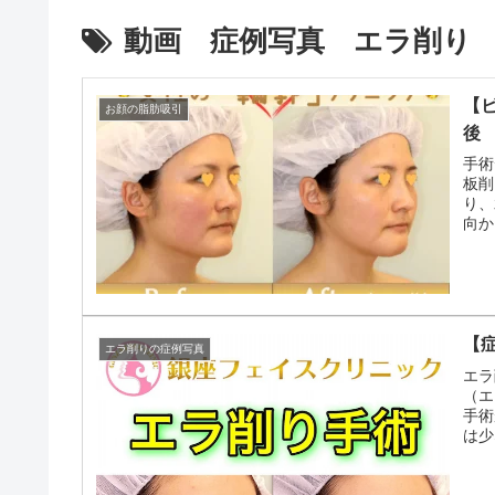
動画 症例写真 エラ削り
【
お顔の脂肪吸引
後
手術
板削
り、
向か
【
エラ削りの症例写真
エラ
（エ
手術
は少