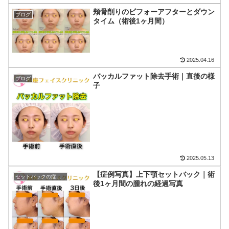
頬骨削りのビフォーアフターとダウン
ブログ
タイム（術後1ヶ月間）
2025.04.16
バッカルファット除去手術｜直後の様
ブログ
子
2025.05.13
【症例写真】上下顎セットバック｜術
セットバックの症例写真
後1ヶ月間の腫れの経過写真