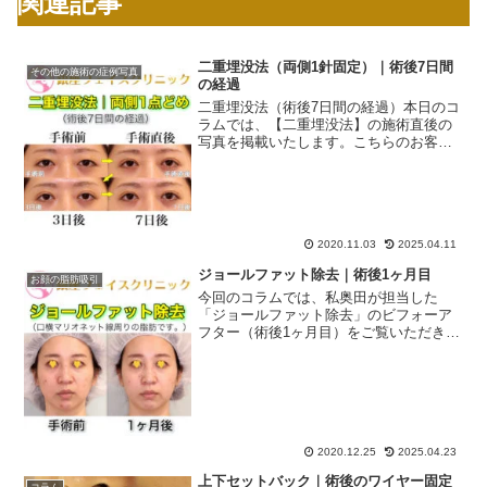
関連記事
二重埋没法（両側1針固定）｜術後7日間
その他の施術の症例写真
の経過
二重埋没法（術後7日間の経過）本日のコ
ラムでは、【二重埋没法】の施術直後の
写真を掲載いたします。こちらのお客様
は【両側1針固定】で施術しました。その
後（15日後まで）の経過はこちら二重埋
没法の施術費用（両側１針固定）所要時
間約15分麻酔方法...
2020.11.03
2025.04.11
ジョールファット除去｜術後1ヶ月目
お顔の脂肪吸引
今回のコラムでは、私奥田が担当した
「ジョールファット除去」のビフォーア
フター（術後1ヶ月目）をご覧いただきま
す。症例写真（ビフォーアフター）ビフ
ォーアフターデザイン症例の解説マリオ
ネット線にもたれかかる「口横」の脂肪
がジョールファットです。...
2020.12.25
2025.04.23
上下セットバック｜術後のワイヤー固定
コラム