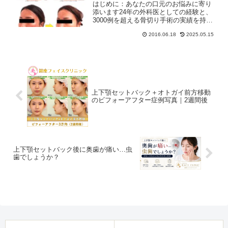
はじめに：あなたの口元のお悩みに寄り
添います24年の外科医としての経験と、
3000例を超える骨切り手術の実績を持
ち、女性の輪郭に特化したクリニックを
2016.06.18
2025.05.15
開設して10年目になります。（2025年5
月現在）「口元が前に出ている気がし
て、笑顔に自信が...
上下顎セットバック＋オトガイ前方移動
のビフォーアフター症例写真｜2週間後
上下顎セットバック後に奥歯が痛い…虫
歯でしょうか？