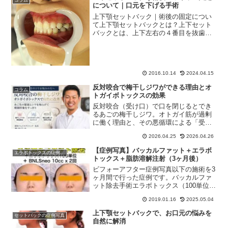
について｜口元を下げる手術
上下顎セットバック｜術後の固定につい
て上下顎セットバックとは？上下セット
バックとは、上下左右の４番目を抜歯し
てスペースをつくり、前歯6本分の歯茎の
骨を後ろに下げる手術です。セットバッ
クは通称であり、正式にはASO（anterior
segm...
2016.10.14
2024.04.15
反対咬合で梅干しジワができる理由とオ
コラム
トガイボトックスの効果
反対咬合（受け口）で口を閉じるとでき
るあごの梅干しジワ。オトガイ筋が過剰
に働く理由と、その悪循環による「受け
口っぽい印象」をオトガイボトックスで
2026.04.25
2026.04.26
自然に改善する方法を、銀座フェイスク
リニック院長の奥田宗央が解説します。
【症例写真】バッカルファット＋エラボ
エラボトックスの症例写真
ダウンタイムほぼなしで試せるプチ整形
トックス＋脂肪溶解注射（3ヶ月後）
としておすすめです。
ビフォーアフター症例写真以下の施術を3
ヶ月間で行った症例です。バッカルファ
ット除去手術エラボトックス（100単位）
脂肪溶解注射（10cc × 2回）お顔の形や
2019.01.16
2025.05.04
ボリュームは、以下の3つの要素で構成さ
れています：脂肪（皮下脂肪とバッカル
上下顎セットバックで、お口元の悩みを
セットバックの症例写真
ファット...
自然に解消