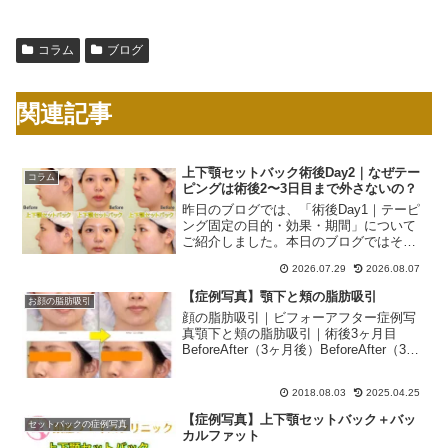
コラム
ブログ
関連記事
上下顎セットバック術後Day2｜なぜテー
コラム
ピングは術後2〜3日目まで外さないの？
昨日のブログでは、「術後Day1｜テーピ
ング固定の目的・効果・期間」について
ご紹介しました。本日のブログではその
続きとして、「なぜテーピングは手術翌
2026.07.29
2026.08.07
日には外さず、術後2〜3日目まで継続す
るのか？」について解説します。また、
【症例写真】顎下と頬の脂肪吸引
お顔の脂肪吸引
実際の患者様の経過...
顔の脂肪吸引｜ビフォーアフター症例写
真顎下と頬の脂肪吸引｜術後3ヶ月目
BeforeAfter（3ヶ月後）BeforeAfter（3ヶ
月後）症例の解説顎下の脂肪吸引は、小
顔治療において重要です。顎下の余分な
2018.08.03
2025.04.25
脂肪を除去すると、フェイスラインが
シ...
【症例写真】上下顎セットバック＋バッ
セットバックの症例写真
カルファット