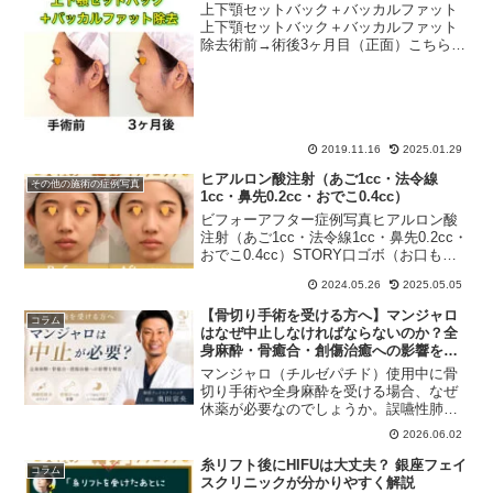
上下顎セットバック＋バッカルファット
上下顎セットバック＋バッカルファット
除去術前→術後3ヶ月目（正面）こちらの
症例は、銀座フェイスクリニックにて、
お口元を後方に下げる「上下顎セットバ
ック 」をお受けになりました。同時に、
頬っぺたのボリューム...
2019.11.16
2025.01.29
ヒアルロン酸注射（あご1cc・法令線
その他の施術の症例写真
1cc・鼻先0.2cc・おでこ0.4cc）
ビフォーアフター症例写真ヒアルロン酸
注射（あご1cc・法令線1cc・鼻先0.2cc・
おでこ0.4cc）STORY口ゴボ（お口もと
のこんもり感や前突）がお悩みで、カウ
2024.05.26
2025.05.05
ンセリングへお越し頂いた患者様です。
ディスカッションを重ねるうちに「手術
【骨切り手術を受ける方へ】マンジャロ
コラム
を受...
はなぜ中止しなければならないのか？全
身麻酔・骨癒合・創傷治癒への影響を解
説
マンジャロ（チルゼパチド）使用中に骨
切り手術や全身麻酔を受ける場合、なぜ
休薬が必要なのでしょうか。誤嚥性肺炎
のリスク、骨癒合や創傷治癒への影響、
2026.06.02
術前・術後の休薬期間について美容外科
医が詳しく解説します。
糸リフト後にHIFUは大丈夫？ 銀座フェイ
コラム
スクリニックが分かりやすく解説