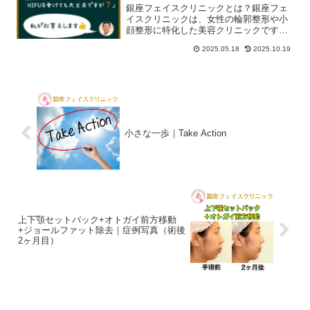
銀座フェイスクリニックとは？銀座フェ
イスクリニックは、女性の輪郭整形や小
顔整形に特化した美容クリニックです。
院長は外科医として年の経験を持ち、ク
2025.05.18
2025.10.19
リニックを開設して年目（現在）になり
ます。患者様の美しさを引き出すため
に、丁寧なカウンセリングと...
小さな一歩｜Take Action
上下顎セットバック+オトガイ前方移動
+ジョールファット除去｜症例写真（術後
2ヶ月目）