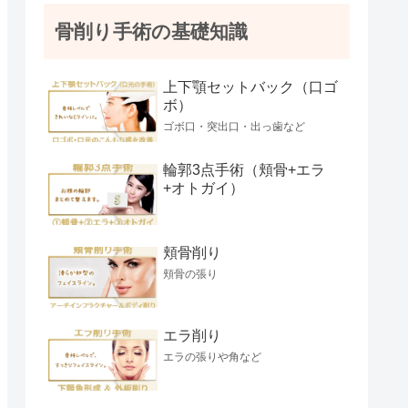
骨削り手術の基礎知識
上下顎セットバック（口ゴ
ボ）
ゴボ口・突出口・出っ歯など
輪郭3点手術（頬骨+エラ
+オトガイ）
頬骨削り
頬骨の張り
エラ削り
エラの張りや角など