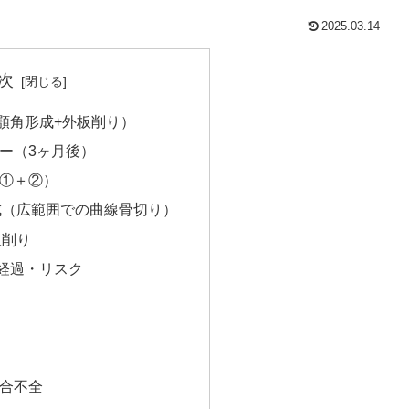
2025.03.14
次
顎角形成+外板削り）
ー（3ヶ月後）
①＋②）
成（広範囲での曲線骨切り）
板削り
経過・リスク
合不全