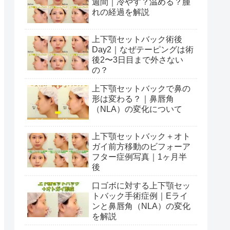
週間｜冷やす？温める？腫
れの経過を解説
上下顎セットバック術後
Day2｜なぜテーピングは術
後2〜3日目まで外さない
の？
上下顎セットバックで鼻の
形は変わる？｜鼻唇角
（NLA）の変化について
上下顎セットバック＋オト
ガイ前方移動のビフォーア
フター症例写真｜1ヶ月半
後
口ゴボに対する上下顎セッ
トバック手術症例｜Eライ
ンと鼻唇角（NLA）の変化
を解説