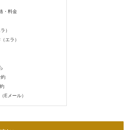
格・料金
エラ）
作（エラ）
ら
予約
約
（Eメール）