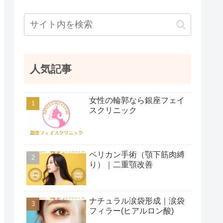
人気記事
女性の輪郭なら銀座フェイ
スクリニック
ペリカン手術（顎下筋肉縛
り）｜二重顎改善
ナチュラル涙袋形成｜涙袋
フィラー(ヒアルロン酸)